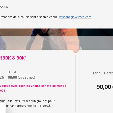
2/2026
ormations de la course sont disponibles sur :
wishonegravelrace.com
I
 130K & 80K*
HEURE
Tarif / Per
26
08:00
(UTC+01:00)
90,00
ualificatives pour les Championnats du monde
2026
lub : cliquez sur “Créer un groupe” pour
er d'un tarif préférentiel (5–15 pers.).