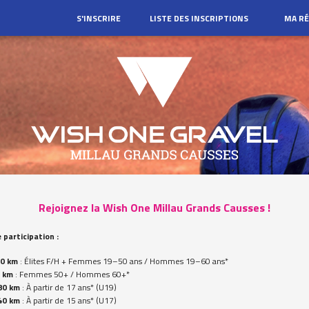
S'INSCRIRE
LISTE DES INSCRIPTIONS
MA R
Rejoignez la Wish One Millau Grands Causses !
 participation :
30 km
: Élites F/H + Femmes 19–50 ans / Hommes 19–60 ans*
0 km
: Femmes 50+ / Hommes 60+*
80 km
: À partir de 17 ans* (U19)
40 km
: À partir de 15 ans* (U17)