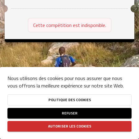
Cette compétition est indisponible.
Nous utilisons des cookies pour nous assurer que nous
vous offrons la meilleure expérience sur notre site Web.
POLITIQUE DES COOKIES
REFUSER
AUTORISER LES COOKIES
CONDITIONS GÉNÉRALES D'UTILISATION DU SITE
-
POLITIQUE DE CONFIDENTIALITÉ
-
POLITIQUE DES COOKIES
NJUKO
ESTABLISHED IN THE FUTURE
- COPYRIGHT 2026 © ALL RIGHTS RESERVED