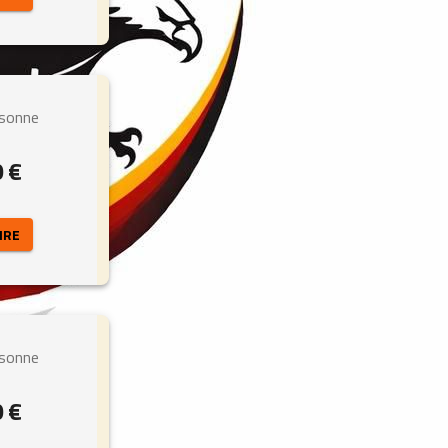
rsonne
0 €
IRE 
rsonne
0 €