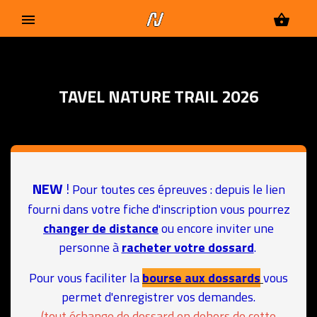
menu
shopping_basket
TAVEL NATURE TRAIL 2026
NEW
!
Pour toutes ces épreuves : depuis le lien
fourni dans votre fiche d'inscription vous pourrez
changer de distance
ou encore inviter une
personne à
racheter votre dossard
.
Pour vous faciliter la
bourse aux dossards
vous
permet d'enregistrer vos demandes.
(tout échange de dossard en dehors de cette