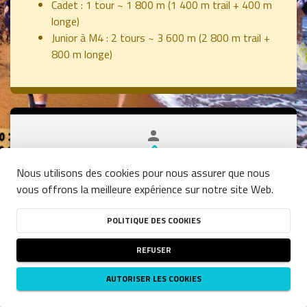
Cadet : 1 tour ~ 1 800 m (1 400 m trail + 400 m
longe)
Junior à M4 : 2 tours ~ 3 600 m (2 800 m trail +
800 m longe)
person
close
TRAIL-LONGE CÔTE AU FORMAT
%
100
-
GRATUIT CADET-JUNIOR
COURSE
Nous utilisons des cookies pour nous assurer que nous
:
Inscription gratuite pour les participants
vous offrons la meilleure expérience sur notre site Web.
DATE
(2009 - 2010)
Junior
(2011 - 2014) et
Cadet
14/12/2025
POLITIQUE DES COOKIES
HEURE
08:30
(UTC+01:00)
REFUSER
DISPONIBILITÉ
PLACES RESTANTES
ILLIMITÉES
AUTORISER LES COOKIES
RESTRICTIONS