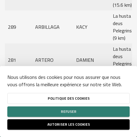
(15.6 km)
La husta
deus
289
ARBILLAGA
KACY
Pelegrins
(9 km)
La husta
deus
281
ARTERO
DAMIEN
Pelegrins
(9 km)
Nous utilisons des cookies pour nous assurer que nous
La Ronda
vous offrons la meilleure expérience sur notre site Web.
Compétition:
Genre:
0
0
Effacer les filtres
de las
43
AUBIGNY
LOELIA
Palomèras
POLITIQUE DES COOKIES
Rechercher
(15.6 km)
REFUSER
La Ronda
Rechercher
de las
AUTORISER LES COOKIES
44
AUBIGNY
ELIO
CONDITIONS GÉNÉRALES D'UTILISATION DU SITE
-
POLITIQUE DE CONFIDENTIALITÉ
-
Palomèras
POLITIQUE DES COOKIES
NJUKO
ESTABLISHED IN THE FUTURE
- COPYRIGHT 2026 © ALL RIGHTS RESERVED
(15.6 km)