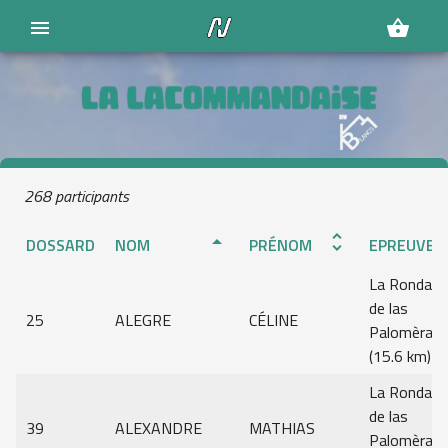
menu
shopping_basket
268 participants
arrow_drop_up
unfold_more
DOSSARD
NOM
PRÉNOM
EPREUVE
La Ronda
de las
25
ALEGRE
CÉLINE
Palomèras
(15.6 km)
La Ronda
de las
39
ALEXANDRE
MATHIAS
Palomèras