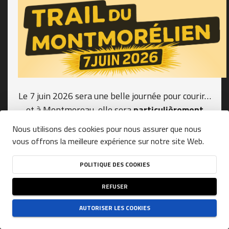
Le 7 juin 2026 sera une belle journée pour courir…
et à Montmoreau, elle sera
particulièrement
spéciale.
Nous utilisons des cookies pour nous assurer que nous
vous offrons la meilleure expérience sur notre site Web.
Cette année nous fêtons la
10ᵉ édition du Trail
de Montmoreau
!
POLITIQUE DES COOKIES
Depuis 10 ans, nous vous proposons :
REFUSER
✔ des parcours exigeants
✔ des paysages variés
AUTORISER LES COOKIES
✔ une ambiance conviviale