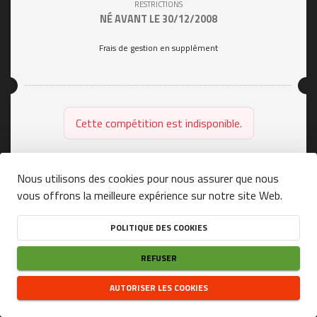
RESTRICTIONS
NÉ AVANT LE 30/12/2008
Frais de gestion en supplément
Cette compétition est indisponible.
Nous utilisons des cookies pour nous assurer que nous
vous offrons la meilleure expérience sur notre site Web.
person
close
15 KM
POLITIQUE DES COOKIES
DATE
REFUSER
24/05/2026
HEURE
AUTORISER LES COOKIES
09:15
(UTC+01:00)
DISPONIBILITÉ