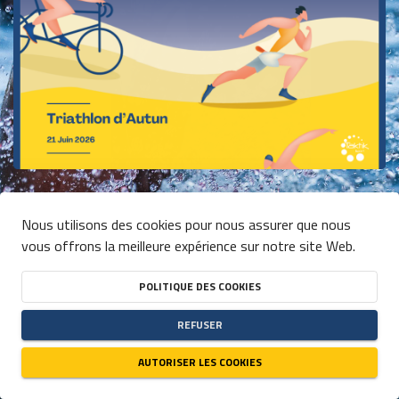
Nous utilisons des cookies pour nous assurer que nous
person
vous offrons la meilleure expérience sur notre site Web.
close
TRIATHLON XS - INDIVIDUEL
POLITIQUE DES COOKIES
DATE
21/06/2026
REFUSER
HEURE
09:00
(UTC+01:00)
AUTORISER LES COOKIES
DISPONIBILITÉ
PLACES RESTANTES
ILLIMITÉES