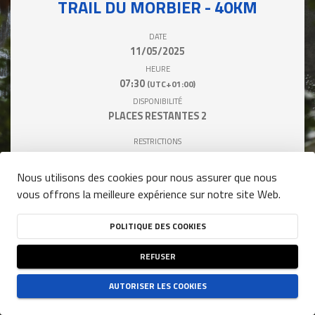
TRAIL DU MORBIER - 40KM
DATE
11/05/2025
HEURE
07:30
(UTC+01:00)
DISPONIBILITÉ
PLACES RESTANTES
2
RESTRICTIONS
AVOIR MINIMUM 20 ANS
Nous utilisons des cookies pour nous assurer que nous
vous offrons la meilleure expérience sur notre site Web.
Cette compétition est indisponible.
POLITIQUE DES COOKIES
REFUSER
AUTORISER LES COOKIES
person
close