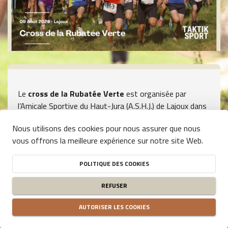
Le
cross de la Rubatée Verte
est organisée par
l’Amicale Sportive du Haut-Jura (A.S.H.J.) de Lajoux dans
le cadre de la fête du village chaque deuxième dimanche
Nous utilisons des cookies pour nous assurer que nous
d'août.
vous offrons la meilleure expérience sur notre site Web.
L’épreuve consiste en un
cross pédestre individuel de
9,5 kms
se déroulant en
deux boucles de 4,75 km
POLITIQUE DES COOKIES
identiques pour un dénivelé positif de 232m
.
REFUSER
L'inscription préalable se fait en ligne.
Le retrait des
dossards
se fait sur place le jour même
à partir de
AUTORISER LES COOKIES
8h30. Départ à 10h
du centre du village de Lajoux sur le