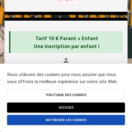
close
Tarif 10 € Parent + Enfant
Une inscription par enfant !
person
FAMILY (ENFANTS + PARENTS) -
CHRONOMÉTRÉ
Nous utilisons des cookies pour nous assurer que nous
vous offrons la meilleure expérience sur notre site Web.
DATE
01/06/2025
POLITIQUE DES COOKIES
HEURE
12:00
REFUSER
(UTC+01:00)
DISPONIBILITÉ
AUTORISER LES COOKIES
PLACES RESTANTES
0
RESTRICTIONS