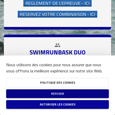
REGLEMENT DE L'EPREUVE - ICI
RESERVEZ VOTRE COMBINAISON - ICI
people
close
SWIMRUNBASK DUO
DATE
Nous utilisons des cookies pour nous assurer que nous
03/10/2026
vous offrons la meilleure expérience sur notre site Web.
HEURE
09:40
(UTC+01:00)
POLITIQUE DES COOKIES
DISPONIBILITÉ
PLACES RESTANTES
37
REFUSER
RESTRICTIONS
AUTORISER LES COOKIES
AVOIR MINIMUM 16 ANS