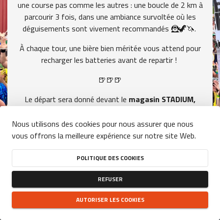
une course pas comme les autres : une boucle de 2 km à
parcourir 3 fois, dans une ambiance survoltée où les
déguisements sont vivement recommandés 🦹🦖🦄.
À chaque tour, une bière bien méritée vous attend pour
recharger les batteries avant de repartir !
🍺🍺🍺
Le départ sera donné devant le
magasin STADIUM,
votre partenaire running au quotidien
.
Nous utilisons des cookies pour nous assurer que nous
À l’arrivée, profitez d’un ravitaillement gourmand, d’un
vous offrons la meilleure expérience sur notre site Web.
espace restauration et d’une buvette, avant de
prolonger la soirée en musique avec un
concert live
🎸
POLITIQUE DES COOKIES
🤘.
REFUSER
AUTORISER LES COOKIES
Un événement sportif, convivial et décalé à ne pas
manquer !