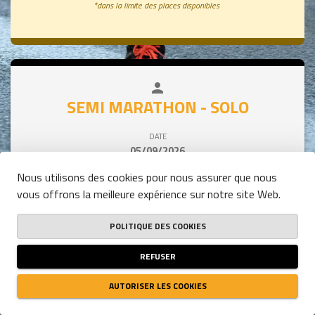
*dans la limite des places disponibles
person
close
SEMI MARATHON - SOLO
DATE
05/09/2026
HEURE
Nous utilisons des cookies pour nous assurer que nous
15:00
(UTC+01:00)
vous offrons la meilleure expérience sur notre site Web.
DISPONIBILITÉ
PLACES RESTANTES
336
POLITIQUE DES COOKIES
REFUSER
Tarif / Personne
AUTORISER LES COOKIES