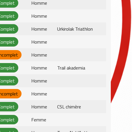
Complet
Homme
Complet
Homme
Complet
Homme
Urkirolak Triathlon
Complet
Homme
Incomplet
Homme
Complet
Homme
Trail akademia
Complet
Homme
Incomplet
Homme
Complet
Homme
CSL chimère
Complet
Femme