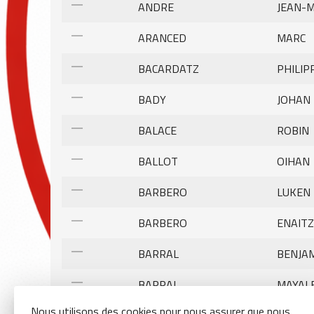
horizontal_rule
ANDRE
JEAN-
horizontal_rule
ARANCED
MARC
horizontal_rule
BACARDATZ
PHILIP
horizontal_rule
BADY
JOHAN
horizontal_rule
BALACE
ROBIN
horizontal_rule
BALLOT
OIHAN
horizontal_rule
BARBERO
LUKEN
horizontal_rule
BARBERO
ENAITZ
horizontal_rule
BARRAL
BENJA
horizontal_rule
BARRAL
MAYAL
Nous utilisons des cookies pour nous assurer que nous
horizontal_rule