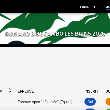
S'INSCRIRE
LI
RUN AND BIKE CAMBO LES BAINS 2026
unfold_more
M
EPREUVE
INSCRIT
DO
Epreuve open "déguisée" (Équipe)
Oui