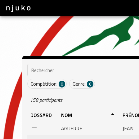
Rechercher
Compétition:
Genre:
0
0
158 participants
arrow_drop_up
DOSSARD
NOM
PRÉNO
horizontal_rule
AGUERRE
JEAN