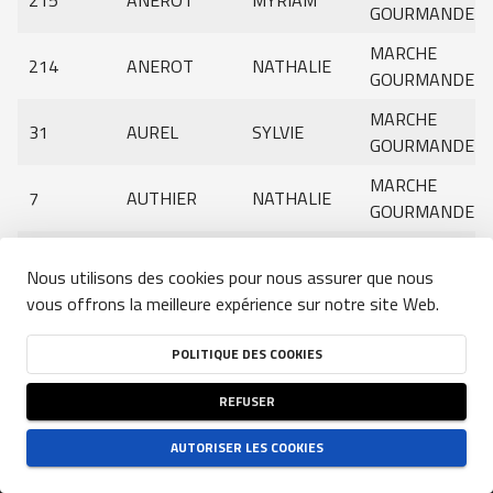
215
ANEROT
MYRIAM
GOURMANDE
MARCHE
214
ANEROT
NATHALIE
GOURMANDE
MARCHE
31
AUREL
SYLVIE
GOURMANDE
MARCHE
7
AUTHIER
NATHALIE
GOURMANDE
MARCHE
45
BAGIEU
CHRISTIAN
Nous utilisons des cookies pour nous assurer que nous
GOURMANDE
vous offrons la meilleure expérience sur notre site Web.
Genre:
MARCHE
0
Effacer les filtres
179
BAUDRY
DANIEL
GOURMANDE
POLITIQUE DES COOKIES
Rechercher
MARIE-
MARCHE
182
BAUDRY
REFUSER
AGNÈS
GOURMANDE
Rechercher
MARIE
MARCHE
AUTORISER LES COOKIES
CONDITIONS GÉNÉRALES D'UTILISATION DU SITE
-
POLITIQUE DE CONFIDENTIALITÉ
-
74
BAUDUIN
POLITIQUE DES COOKIES
LOUISE
GOURMANDE
NJUKO
ESTABLISHED IN THE FUTURE
- COPYRIGHT 2026 © ALL RIGHTS RESERVED