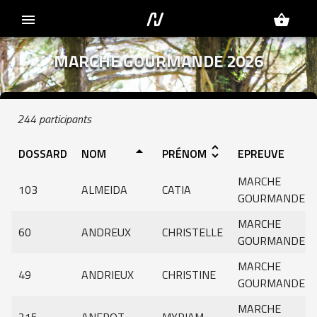
menu
shopping_basket
MARCHE GOURMANDE 2026
244 participants
arrow_drop_up
unfold_more
DOSSARD
NOM
PRÉNOM
EPREUVE
MARCHE
103
ALMEIDA
CATIA
GOURMANDE
MARCHE
60
ANDREUX
CHRISTELLE
GOURMANDE
MARCHE
49
ANDRIEUX
CHRISTINE
GOURMANDE
MARCHE