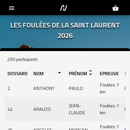
menu
shopping_basket
LES FOULÉES DE LA SAINT LAURENT
2026
250 participants
arrow_drop_up
unfold_more
DOSSARD
NOM
PRÉNOM
EPREUVE
IN
Foulées 7
2
ANTHONY
PAULO
km
JEAN-
Foulées 7
42
ARAUZO
CLAUDE
km
Foulées 7