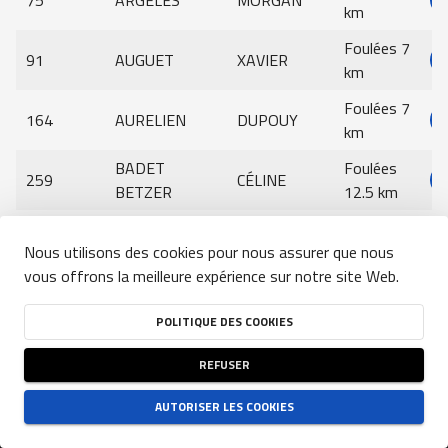
75
ARGELES
MORGAN
km
Foulées 7
91
AUGUET
XAVIER
km
Foulées 7
164
AURELIEN
DUPOUY
km
BADET
Foulées
259
CÉLINE
BETZER
12.5 km
Foulées 7
178
BALHADERE
LÉO
Nous utilisons des cookies pour nous assurer que nous
km
vous offrons la meilleure expérience sur notre site Web.
Compétition:
Genre:
Foulées 7
0
0
Effacer les filtres
170
BARBE
LUCIE
km
POLITIQUE DES COOKIES
Rechercher
Foulées
REFUSER
292
BARILLER
EUGÉNIE
12.5 km
Rechercher
AUTORISER LES COOKIES
CONDITIONS GÉNÉRALES D'UTILISATION DU SITE
-
POLITIQUE DE CONFIDENTIALITÉ
-
POLITIQUE DES COOKIES
NJUKO
ESTABLISHED IN THE FUTURE
- COPYRIGHT 2026 © ALL RIGHTS RESERVED
Foulées