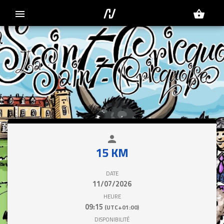
menu
shopping_basket
person
close
15 KM
DATE
11/07/2026
HEURE
09:15
(UTC+01:00)
DISPONIBILITÉ