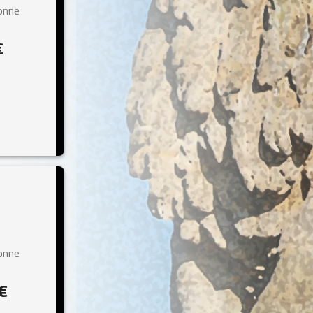
sonne
€
sonne
 €