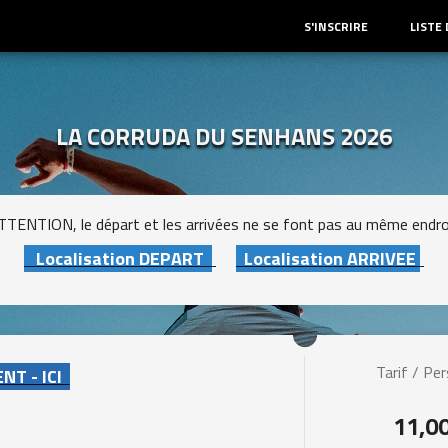
S'INSCRIRE
LISTE
LA CORRUDA DU SENHANS 2026
TTENTION, le départ et les arrivées ne se font pas au même endro
Localisation DEPART
Localisation ARRIVEE
Tarif / Pe
T - ICI
11,0