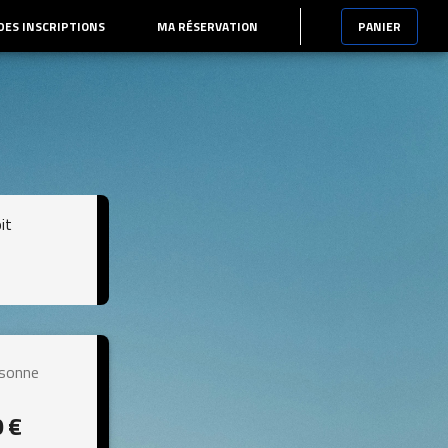
 DES INSCRIPTIONS
MA RÉSERVATION
PANIER
it
rsonne
0 €