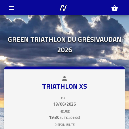
menu
shopping_basket
GREEN TRIATHLON DU GRÉSIVAUDAN
2026
person
close
TRIATHLON XS
DATE
13/06/2026
HEURE
19:30
(UTC+01:00)
DISPONIBILITÉ