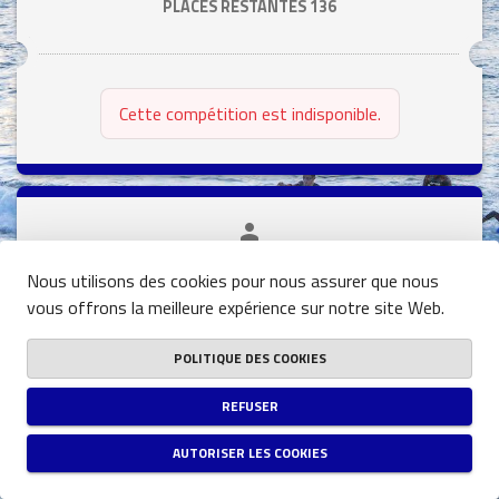
PLACES RESTANTES
136
Cette compétition est indisponible.
person
close
DUATHLON XS
Nous utilisons des cookies pour nous assurer que nous
vous offrons la meilleure expérience sur notre site Web.
DATE
13/06/2026
POLITIQUE DES COOKIES
HEURE
19:35
(UTC+01:00)
REFUSER
DISPONIBILITÉ
PLACES RESTANTES
10
AUTORISER LES COOKIES