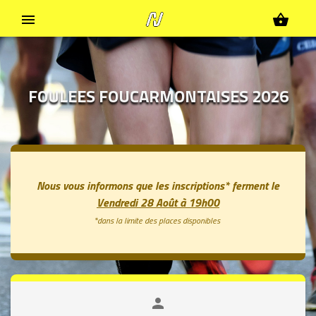
menu
shopping_basket
FOULEES FOUCARMONTAISES 2026
Nous vous informons que les inscriptions* ferment le
Vendredi 28 Août à 19h00
*dans la limite des places disponibles
person
close