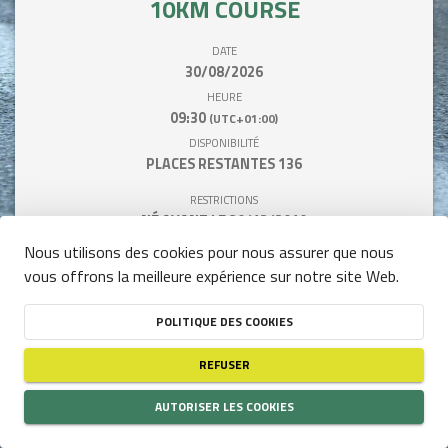
10KM COURSE
DATE
30/08/2026
HEURE
09:30
(UTC+01:00)
DISPONIBILITÉ
PLACES RESTANTES
136
RESTRICTIONS
NÉ AVANT LE 30/12/2010
Nous utilisons des cookies pour nous assurer que nous
vous offrons la meilleure expérience sur notre site Web.
Tarif / Personne
POLITIQUE DES COOKIES
12,00 €
REFUSER
AUTORISER LES COOKIES
+ frais de gestion