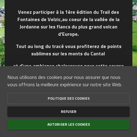
Venez participer à la 1ère édition du Trail des
Fontaines de Velzic,au coeur de la vallée de la
Jordanne sur les flancs du plus grand volcan
d'Europe.
Tout au long du tracé vous profiterez de points
sublimes sur les monts du Cantal
et d'une ambiance chaleureuse pour cette course
sera donné en début soirée, le jour de la fête de
Nous utilisons des cookies pour nous assurer que nous
Velzic.
vous offrons la meilleure expérience sur notre site Web.
Le programme :
POLITIQUE DES COOKIES
ATTENTION un lot sera offert aux inscrits
REFUSER
avant le 20 juin 2026
AUTORISER LES COOKIES
Les horaires de départ sont les suivants :