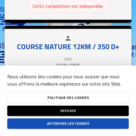
Cette compétition est indisponible.
person
close
COURSE NATURE 12KM / 350 D+
DATE
13/04/2025
HEURE
Nous utilisons des cookies pour nous assurer que nous
10:15
(UTC+01:00)
vous offrons la meilleure expérience sur notre site Web.
POLITIQUE DES COOKIES
Cette compétition est indisponible.
REFUSER
AUTORISER LES COOKIES