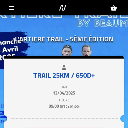
menu
shopping_basket
L'ARTIERE TRAIL - 5ÈME ÉDITION
person
close
TRAIL 25KM / 650D+
DATE
13/04/2025
HEURE
09:00
(UTC+01:00)