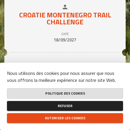
person
close
CROATIE MONTENEGRO TRAIL
CHALLENGE
DATE
18/09/2027
Tarif / Personne
Nous utilisons des cookies pour nous assurer que nous
2 190,00 €
vous offrons la meilleure expérience sur notre site Web.
POLITIQUE DES COOKIES
 S'INSCRIRE 
REFUSER
AUTORISER LES COOKIES
CONDITIONS GÉNÉRALES D'UTILISATION DU SITE
-
POLITIQUE DE CONFIDENTIALITÉ
-
POLITIQUE DES COOKIES