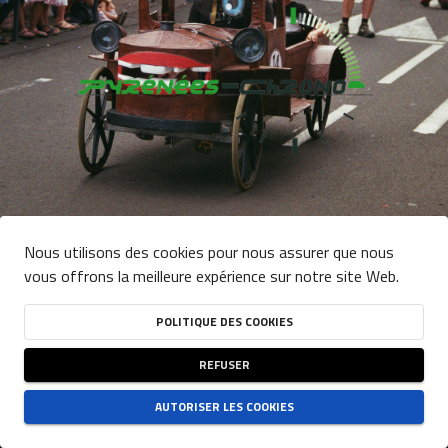
Nous utilisons des cookies pour nous assurer que nous
vous offrons la meilleure expérience sur notre site Web.
Équipes:
Genre:
0
0
Effacer les filtres
POLITIQUE DES COOKIES
Rechercher
REFUSER
Rechercher
AUTORISER LES COOKIES
CONDITIONS GÉNÉRALES D'UTILISATION DU SITE
-
POLITIQUE DE CONFIDENTIALITÉ
-
POLITIQUE DES COOKIES
NJUKO
ESTABLISHED IN THE FUTURE
- COPYRIGHT 2026 © ALL RIGHTS RESERVED