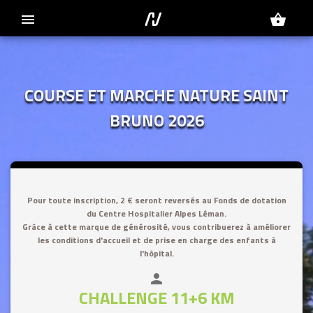
menu
shopping_basket
COURSE ET MARCHE NATURE SAINT
BRUNO 2026
close
Pour toute inscription, 2 € seront reversés au Fonds de dotation
du Centre Hospitalier Alpes Léman.
Grâce à cette marque de générosité, vous contribuerez à améliorer
les conditions d'accueil et de prise en charge des enfants à
l'hôpital.
person
CHALLENGE 11+6 KM