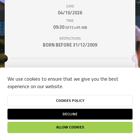
DATE
04/10/2026
TIME
09:30
(UTC+01:00)
RESTRICTIONS
BORN BEFORE 31/12/2009
Price / Participant
We use cookies to ensure that we give you the best
experience on our website.
18,00 €
Price valid until 3 octobre 2026 12:00
COOKIES POLICY
DECLINE
 REGISTER 
ALLOW COOKIES