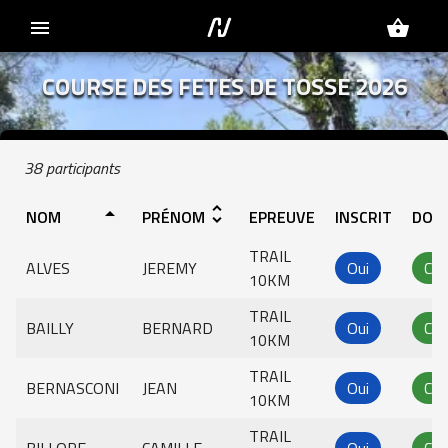
menu
shopping_basket
COURSE DES FETES DE TOSSE 2026
38 participants
arrow_drop_up
unfold_more
NOM
PRÉNOM
EPREUVE
INSCRIT
DOSS
TRAIL
ALVES
JEREMY
Oui
Com
10KM
TRAIL
BAILLY
BERNARD
Oui
Com
10KM
TRAIL
BERNASCONI
JEAN
Oui
Com
10KM
TRAIL