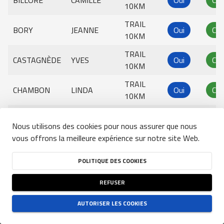
BILLORE
CAMILLE
Oui
Com
10KM
TRAIL
BORY
JEANNE
Oui
Com
10KM
TRAIL
CASTAGNÈDE
YVES
Oui
Com
10KM
TRAIL
CHAMBON
LINDA
Oui
Com
10KM
TRAIL
CHARDIN
MARIE
Oui
Com
Nous utilisons des cookies pour nous assurer que nous
10KM
vous offrons la meilleure expérience sur notre site Web.
Équipes:
TRAIL
0
Effacer les filtres
CHOTIN
TITOUAN
Oui
Com
10KM
POLITIQUE DES COOKIES
Rechercher
TRAIL
CÓRDOBA
RAÚL
Oui
Com
REFUSER
10KM
Rechercher
TRAIL
AUTORISER LES COOKIES
CONDITIONS GÉNÉRALES D'UTILISATION DU SITE
-
POLITIQUE DE CONFIDENTIALITÉ
-
DASSAUD
JOHAN
Oui
Com
POLITIQUE DES COOKIES
10KM
NJUKO
ESTABLISHED IN THE FUTURE
- COPYRIGHT 2026 © ALL RIGHTS RESERVED