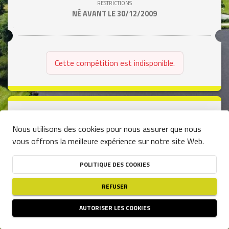
RESTRICTIONS
NÉ AVANT LE 30/12/2009
Cette compétition est indisponible.
person
close
5 KM
Nous utilisons des cookies pour nous assurer que nous
vous offrons la meilleure expérience sur notre site Web.
DATE
13/09/2025
POLITIQUE DES COOKIES
HEURE
09:40
REFUSER
(UTC+01:00)
DISPONIBILITÉ
AUTORISER LES COOKIES
PLACES RESTANTES
49
RESTRICTIONS