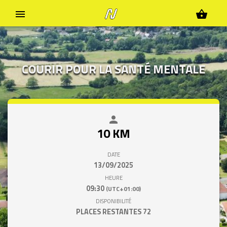
menu
shopping_basket
COURIR POUR LA SANTÉ MENTALE
person
close
10 KM
DATE
13/09/2025
HEURE
09:30
(UTC+01:00)
DISPONIBILITÉ
PLACES RESTANTES
72