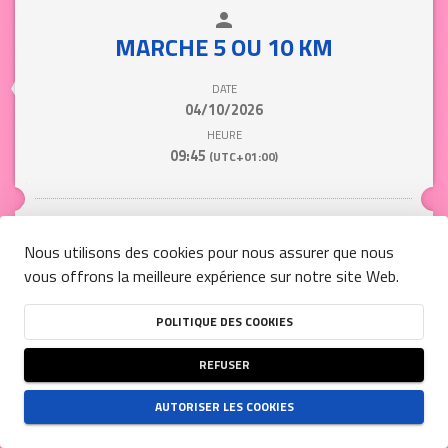
person
close
MARCHE 5 OU 10 KM
DATE
04/10/2026
HEURE
09:45
(UTC+01:00)
Tarif / Personne
Nous utilisons des cookies pour nous assurer que nous
vous offrons la meilleure expérience sur notre site Web.
17,00 €
POLITIQUE DES COOKIES
 S'INSCRIRE 
REFUSER
 CRÉER UN GROUPE 
AUTORISER LES COOKIES