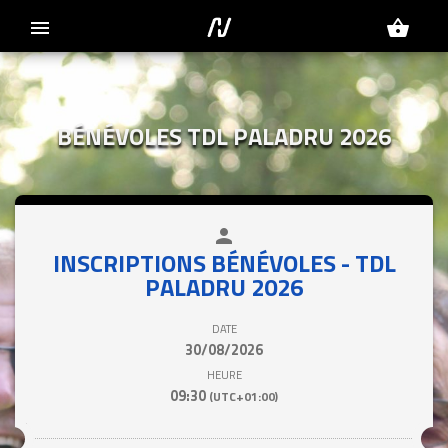
menu
shopping_basket
BÉNÉVOLES TDL PALADRU 2026
person
close
INSCRIPTIONS BÉNÉVOLES - TDL
PALADRU 2026
DATE
30/08/2026
HEURE
09:30
(UTC+01:00)