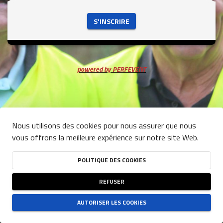
 S'INSCRIRE 
powered by PERFEVENT
Nous utilisons des cookies pour nous assurer que nous
vous offrons la meilleure expérience sur notre site Web.
POLITIQUE DES COOKIES
REFUSER
AUTORISER LES COOKIES
CONDITIONS GÉNÉRALES D'UTILISATION DU SITE
-
POLITIQUE DE CONFIDENTIALITÉ
-
POLITIQUE DES COOKIES
NJUKO
ESTABLISHED IN THE FUTURE
- COPYRIGHT 2026 © ALL RIGHTS RESERVED