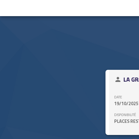
close
LA GR
person
DATE
19/10/2025
DISPONIBILITÉ
PLACES RE