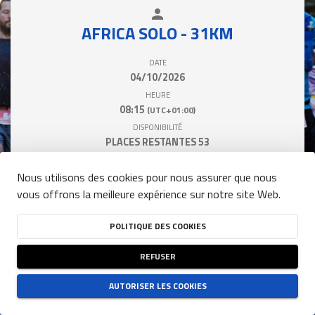
person
close
AFRICA SOLO - 31KM
DATE
04/10/2026
HEURE
08:15
(UTC+01:00)
DISPONIBILITÉ
PLACES RESTANTES
53
Nous utilisons des cookies pour nous assurer que nous
vous offrons la meilleure expérience sur notre site Web.
Tarif / Personne
POLITIQUE DES COOKIES
info
31,00 €
REFUSER
tarif valable jusqu'au 27 septembre 2026 23:59
AUTORISER LES COOKIES
 S'INSCRIRE 